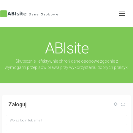
Toggl
navig
ABIsite
Skutecznie i efektywnie chroń dane osobowe zgodnie z
wymogami przepisów prawa przy wykorzystaniu dobrych praktyk.
Zaloguj